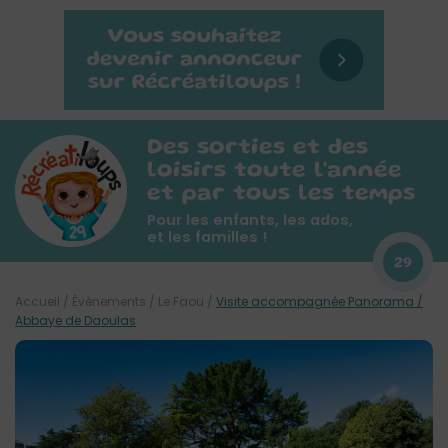
Des sorties et des
loisirs toute l'année
et par tous les temps
Pour les enfants, les ados,
et les familles !
29
Accueil
/
Évènements
/
Le Faou
/
Visite accompagnée Panorama /
Abbaye de Daoulas