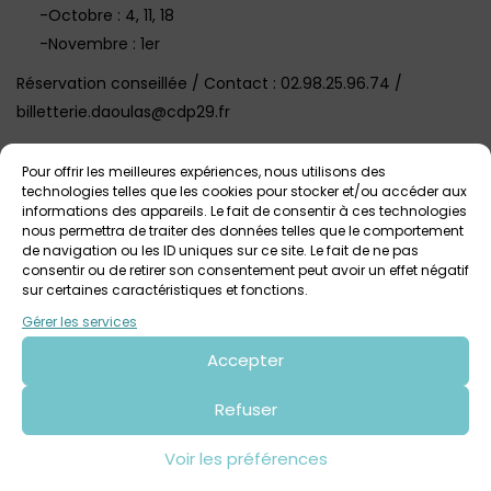
-Octobre : 4, 11, 18
-Novembre : 1er
Réservation conseillée / Contact : 02.98.25.96.74 /
billetterie.daoulas@cdp29.fr‎
Visuel @Mathieu Le Gall
Pour offrir les meilleures expériences, nous utilisons des
technologies telles que les cookies pour stocker et/ou accéder aux
informations des appareils. Le fait de consentir à ces technologies
Voir tout
Autres événements
à venir
nous permettra de traiter des données telles que le comportement
de navigation ou les ID uniques sur ce site. Le fait de ne pas
consentir ou de retirer son consentement peut avoir un effet négatif
sur certaines caractéristiques et fonctions.
Gérer les services
Accepter
Refuser
Voir les préférences
3 août 2026 > 9 août 2026