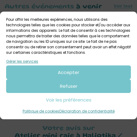
Voir tout
Autres événements
à venir
Pour offrir les meilleures expériences, nous utilisons des
technologies telles que les cookies pour stocker et/ou accéder aux
informations des appareils. Le fait de consentir à ces technologies
nous permettra de traiter des données telles que le comportement
de navigation ou les ID uniques sur ce site. Le fait de ne pas
consentir ou de retirer son consentement peut avoir un effet négatif
sur certaines caractéristiques et fonctions.
Gérer les services
Accepter
3 août 2026 > 7 août 2026
Visite de la criée avec Haliotika : Découverte
Refuser
des poissons
Haliotika, La Cité de la pêche
Tout public
Voir les préférences
Politique de cookies
Déclaration de confidentialité
Votre avis sur
Atelier mini raie à Haliotika /