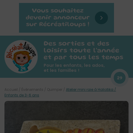
Des sorties et des
loisirs toute l'année
et par tous les temps
Pour les enfants, les ados,
et les familles !
29
Accueil
/
Évènements
/
Quimper
/
Atelier mini raie à Haliotika /
Enfants de 3-6 ans