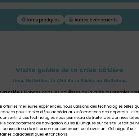
Infos pratiques
Autres événements
Visite guidée de la criée côtière
Avec Haliotika, la Cité de la Pêche, au Guilvinec
la criée !
Plongez dans les coulisses de la criée du premier port
es
des langoustines et du poisson fraîchement débarqués par les
r offrir les meilleures expériences, nous utilisons des technologies telles q
 cookies pour stocker et/ou accéder aux informations des appareils. Le fai
consentir à ces technologies nous permettra de traiter des données telles
s de la vente. Vous irez dans la salle des ventes où vous verrez l
 le comportement de navigation ou les ID uniques sur ce site. Le fait de n
s s’arrachent les lots.
 consentir ou de retirer son consentement peut avoir un effet négatif sur
taines caractéristiques et fonctions.