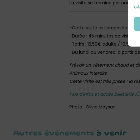
La visite se termine par une p
Gér
-Cette visite est proposée toute 
-Durée : 45 minutes de visite gu
-Tarifs : 15,50€ adulte / 10,50€ 
-Du lundi au vendredi à partir de
Prévoir un vêtement chaud et d
Animaux interdits
Cette visite est très prisée : la r
Plus d’infos et accès billetterie IC
Photo : Olivia Moysan
Autres événements
à venir