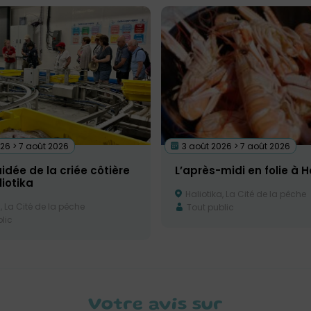
26 > 7 août 2026
3 août 2026 > 7 août 2026
uidée de la criée côtière
L’après-midi en folie à H
iotika
Haliotika, La Cité de la pêche
, La Cité de la pêche
Tout public
lic
Votre avis sur