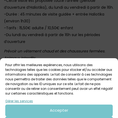
-Cette visite est proposée toute l’année (période
d’ouverture d’Haliotika), du lundi au vendredi à partir de 16h.
-Durée : 45 minutes de visite guidée + entrée Haliotika
(environ 1h30)
-Tarifs : 15,50€ adulte / 10,50€ enfant
-Du lundi au vendredi à partir de 16h sur les périodes
d’ouverture
Prévoir un vêtement chaud et des chaussures fermées.
Animaux interdits
Cette visite est très prisée : la réservation est conseillée
Pour offrir les meilleures expériences, nous utilisons des
technologies telles que les cookies pour stocker et/ou accéder aux
Plus d’infos et accès billetterie ICI
informations des appareils. Le fait de consentir à ces technologies
nous permettra de traiter des données telles que le comportement
Photo : Olivia Moysan
de navigation ou les ID uniques sur ce site. Le fait de ne pas
consentir ou de retirer son consentement peut avoir un effet négatif
sur certaines caractéristiques et fonctions.
Gérer les services
Voir tout
Autres événements
à venir
Accepter