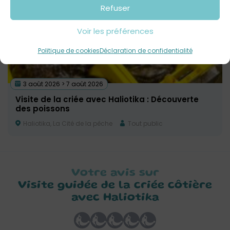
Refuser
Voir les préférences
Politique de cookies
Déclaration de confidentialité
3 août 2026 > 7 août 2026
Visite de la criée avec Haliotika : Découverte
des poissons
Haliotika, La Cité de la pêche
Tout public
Votre avis sur
Visite guidée de la criée côtière
avec Haliotika