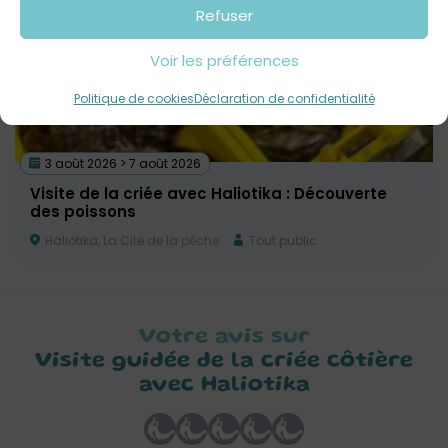
Refuser
Voir les préférences
Politique de cookies
Déclaration de confidentialité
3 août 2026 > 7 août 2026
Visite de la criée avec Haliotika : Découverte
des poissons
Haliotika, La Cité de la pêche
Tout public
Votre avis sur
Visite guidée de la criée côtière
avec Haliotika