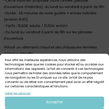
-Cette visite est proposée toute l’année (période
d’ouverture d’Haliotika), du lundi au vendredi à partir de 16h.
-Durée : 45 minutes de visite guidée + entrée Haliotika
(environ 1h30)
-Tarifs : 15,50€ adulte / 10,50€ enfant
-Du lundi au vendredi à partir de 16h sur les périodes
d’ouverture
Prévoir un vêtement chaud et des chaussures fermées.
Animaux interdits
Cette visite est très prisée : la réservation est conseillée
Pour offrir les meilleures expériences, nous utilisons des
technologies telles que les cookies pour stocker et/ou accéder aux
Plus d’infos et accès billetterie ICI
informations des appareils. Le fait de consentir à ces technologies
nous permettra de traiter des données telles que le comportement
Photo : Olivia Moysan
de navigation ou les ID uniques sur ce site. Le fait de ne pas
consentir ou de retirer son consentement peut avoir un effet négatif
sur certaines caractéristiques et fonctions.
Gérer les services
Voir tout
Autres événements
à venir
Accepter