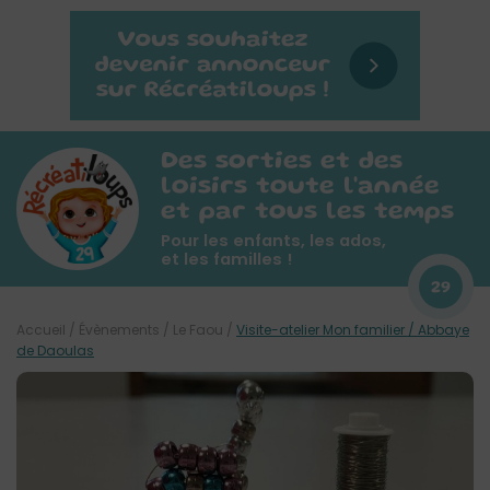
Des sorties et des
loisirs toute l'année
et par tous les temps
Pour les enfants, les ados,
et les familles !
29
Accueil
/
Évènements
/
Le Faou
/
Visite-atelier Mon familier / Abbaye
de Daoulas