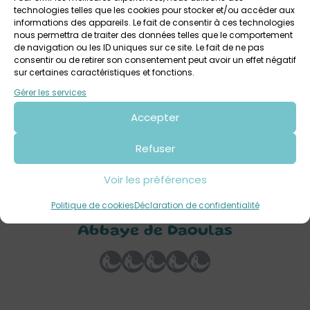
technologies telles que les cookies pour stocker et/ou accéder aux
informations des appareils. Le fait de consentir à ces technologies
nous permettra de traiter des données telles que le comportement
de navigation ou les ID uniques sur ce site. Le fait de ne pas
consentir ou de retirer son consentement peut avoir un effet négatif
sur certaines caractéristiques et fonctions.
3 août 2026 > 9 août 2026
Gérer les services
Les balades photographiques de Daoulas
Accepter
Tout public
Refuser
Voir les préférences
Votre avis sur
Politique de cookies
Déclaration de confidentialité
Visite-atelier Mon familier /
Abbaye de Daoulas