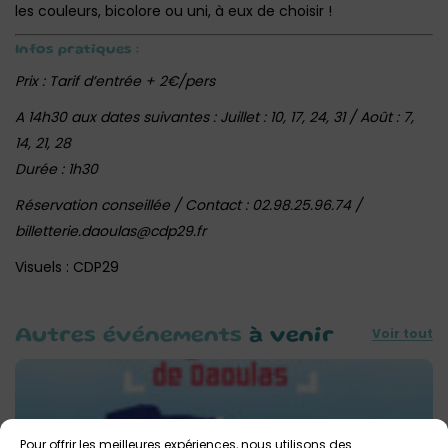
les couleurs, bicolore ou uni, à eux de choisir !
Infos pratiques :
Prix : Tarif d’entrée + 2€/pers‎
A 14h30 aux dates suivantes : Juillet : 10, 17, 24, 31 / Août : 7,
14, 21, 28
Durée : 1h30
Réservation conseillée / Contact : 02.98.25.96.74 /
billetterie.daoulas@cdp29.fr‎
Visuels : CDP29
Voir tout
Autres événements
à venir
Pour offrir les meilleures expériences, nous utilisons des