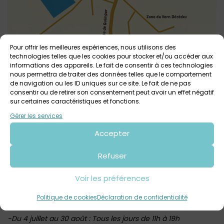
Pour offrir les meilleures expériences, nous utilisons des
technologies telles que les cookies pour stocker et/ou accéder aux
informations des appareils. Le fait de consentir à ces technologies
nous permettra de traiter des données telles que le comportement
de navigation ou les ID uniques sur ce site. Le fait de ne pas
consentir ou de retirer son consentement peut avoir un effet négatif
sur certaines caractéristiques et fonctions.
Gérer les services
Accepter
Horaires 2026 d’ouverture de l’Abbaye de Daoulas :
-Du 27 avril au 3 juillet, du 2 septembre au 16 octobre et du
Refuser
4 au 29 novembre : Du mercredi au dimanche de 14h à 18h
Voir les préférences
Fermé les lundis et mardis
-Du 17 octobre au 1er novembre (vacances de la Toussaint)
Politique de cookies
Déclaration de confidentialité
: Tous les jours de 14h à 18h
-Du 4 juillet au 30 août : Tous les jours de 11h à 19h