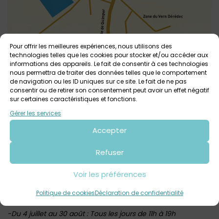
Pour offrir les meilleures expériences, nous utilisons des
technologies telles que les cookies pour stocker et/ou accéder aux
informations des appareils. Le fait de consentir à ces technologies
nous permettra de traiter des données telles que le comportement
de navigation ou les ID uniques sur ce site. Le fait de ne pas
consentir ou de retirer son consentement peut avoir un effet négatif
sur certaines caractéristiques et fonctions.
Gérer les services
Accepter
Horaires 2026 d’ouverture de l’Abbaye de Daoulas :
-Du 27 avril au 3 juillet, du 2 septembre au 16 octobre et du
Refuser
4 au 29 novembre : Du mercredi au dimanche de 14h à 18h
Voir les préférences
Fermé les lundis et mardis
-Du 17 octobre au 1er novembre (vacances de la Toussaint)
Politique de cookies
Déclaration de confidentialité
: Tous les jours de 14h à 18h
-Du 4 juillet au 30 août : Tous les jours de 11h à 19h