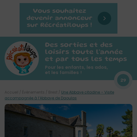
Des sorties et des
loisirs toute l'année
et par tous les temps
Pour les enfants, les ados,
et les familles !
29
Accueil
/
Évènements
/
Brest
/
Une Abbaye citadine – Visite
accompagnée à l’Abbaye de Daoulas