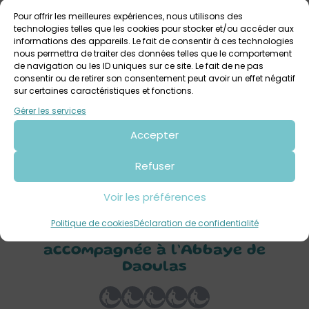
Pour offrir les meilleures expériences, nous utilisons des
technologies telles que les cookies pour stocker et/ou accéder aux
informations des appareils. Le fait de consentir à ces technologies
nous permettra de traiter des données telles que le comportement
de navigation ou les ID uniques sur ce site. Le fait de ne pas
consentir ou de retirer son consentement peut avoir un effet négatif
sur certaines caractéristiques et fonctions.
3 août 2026 > 9 août 2026
Gérer les services
Les balades photographiques de Daoulas
Accepter
Tout public
Refuser
Voir les préférences
Votre avis sur
Politique de cookies
Déclaration de confidentialité
Une Abbaye citadine – Visite
accompagnée à l’Abbaye de
Daoulas