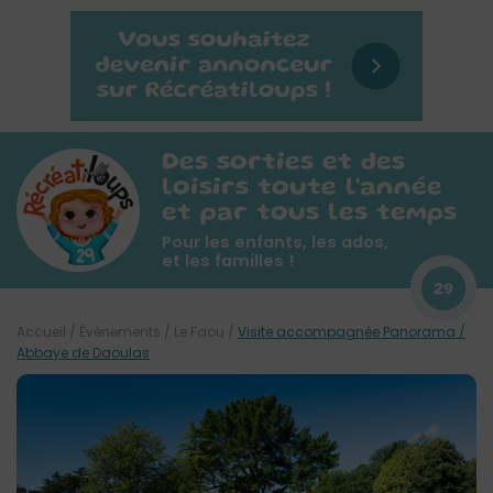
Des sorties et des
loisirs toute l'année
et par tous les temps
Pour les enfants, les ados,
et les familles !
29
Accueil
/
Évènements
/
Le Faou
/
Visite accompagnée Panorama /
Abbaye de Daoulas