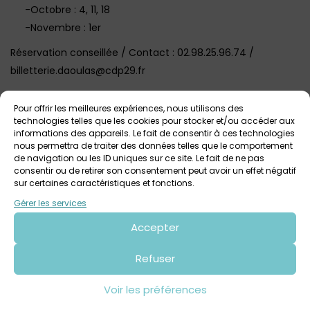
-Octobre : 4, 11, 18
-Novembre : 1er
Réservation conseillée / Contact : 02.98.25.96.74 /
billetterie.daoulas@cdp29.fr‎
Visuel @Mathieu Le Gall
Pour offrir les meilleures expériences, nous utilisons des
technologies telles que les cookies pour stocker et/ou accéder aux
informations des appareils. Le fait de consentir à ces technologies
Voir tout
Autres événements
à venir
nous permettra de traiter des données telles que le comportement
de navigation ou les ID uniques sur ce site. Le fait de ne pas
consentir ou de retirer son consentement peut avoir un effet négatif
sur certaines caractéristiques et fonctions.
Gérer les services
Accepter
Refuser
Voir les préférences
3 août 2026 > 9 août 2026