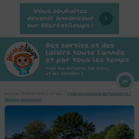
Des sorties et des
loisirs toute l'année
et par tous les temps
Pour les enfants, les ados,
et les familles !
29
Accueil
/
Évènements
/
Le Faou
/
Visite accompagnée Panorama /
Abbaye de Daoulas