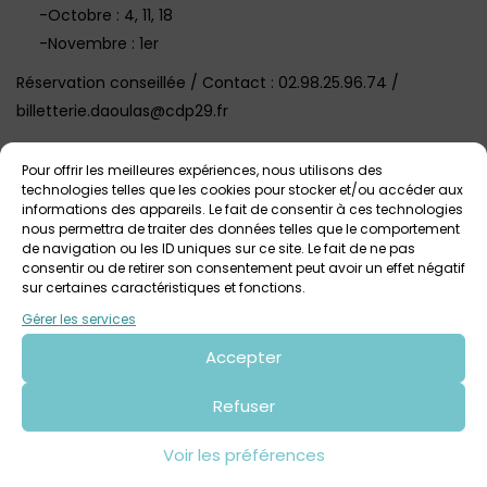
-Octobre : 4, 11, 18
-Novembre : 1er
Réservation conseillée / Contact : 02.98.25.96.74 /
billetterie.daoulas@cdp29.fr‎
Visuel @Mathieu Le Gall
Pour offrir les meilleures expériences, nous utilisons des
technologies telles que les cookies pour stocker et/ou accéder aux
informations des appareils. Le fait de consentir à ces technologies
Voir tout
Autres événements
à venir
nous permettra de traiter des données telles que le comportement
de navigation ou les ID uniques sur ce site. Le fait de ne pas
consentir ou de retirer son consentement peut avoir un effet négatif
sur certaines caractéristiques et fonctions.
Gérer les services
Accepter
Refuser
Voir les préférences
3 août 2026 > 9 août 2026